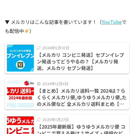
▼ メルカリはこんな記事を書いています！（
YouTube
で
も配信中
）
2024年5月10日
【メルカリ コンビニ発送】セブンイレブ
ン発送ってどうやるの？【メルカリ発
送、メルカリ セブン発送】
2024年12月4日
【まとめ】メルカリ送料一覧 2024は？ら
くらくメルカリ便,ゆうゆうメルカリ便,た
のメル便など 全メルカリ送料まとめ【ら
くらくメルカリ便 送料/ゆうゆうメルカリ
便 送料/エコメルカリ便/たのメル便 料
2025年1月27日
金】
【2025年最新版】ゆうゆうメルカリ便 コ
ンビニで買える箱は？サイズ・値段など