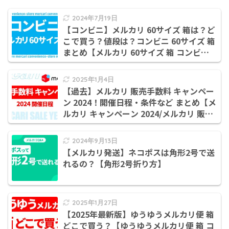
2024年7月19日
【コンビニ】メルカリ 60サイズ 箱は？ど
こで買う？値段は？コンビニ 60サイズ 箱
まとめ【メルカリ 60サイズ 箱 コンビ
ニ/60サイズ ダンボール コンビニ/メルカ
リ 箱 コンビニ/メルカリ 60サイズ コンビ
2025年1月4日
ニ】
【過去】メルカリ 販売手数料 キャンペー
ン 2024！開催日程・条件など まとめ【メ
ルカリ キャンペーン 2024/メルカリ 販売
手数料 還元 いつ/メルカリ 手数料還元キ
ャンペーン】
2024年9月13日
【メルカリ発送】ネコポスは角形2号で送
れるの？【角形2号折り方】
2025年1月27日
【2025年最新版】ゆうゆうメルカリ便 箱
どこで買う？【ゆうゆうメルカリ便 箱 コ