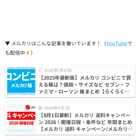
▼ メルカリはこんな記事を書いています！（
YouTube
で
も配信中
）
2025年1月27日
【2025年最新版】メルカリ コンビニで買
える箱は？値段・サイズなど セブン・フ
ァミマ・ローソン 箱まとめ【らくらくメ
ルカリ便 箱 コンビニ/ゆうゆうメルカリ便
箱 コンビニ/メルカリ 箱 ローソン/メルカ
2026年8月1日
リ 箱 ファミマ/メルカリ 箱 セブン】
【8月1日最新】メルカリ 送料キャンペー
ン 2026！開催日程・条件など 年間まとめ
【メルカリ 送料 キャンペーン/メルカリ
送料 キャンペーン いつ/メルカリ 送料 キ