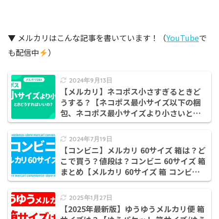
▼ メルカリはこんな記事を書いています！（
YouTube
で
も配信中
）
2024年9月13日
【メルカリ】ネコポス小さすぎるときど
うする？【ネコポス最小サイズ以下の梱
包、ネコポス最小サイズより小さいとき
の梱包、ネコポス最小サイズ封筒】
2024年7月19日
【コンビニ】メルカリ 60サイズ 箱は？ど
こで買う？値段は？コンビニ 60サイズ 箱
まとめ【メルカリ 60サイズ 箱 コンビ
ニ/60サイズ ダンボール コンビニ/メルカ
リ 箱 コンビニ/メルカリ 60サイズ コンビ
2025年1月27日
ニ】
【2025年最新版】ゆうゆうメルカリ便 箱