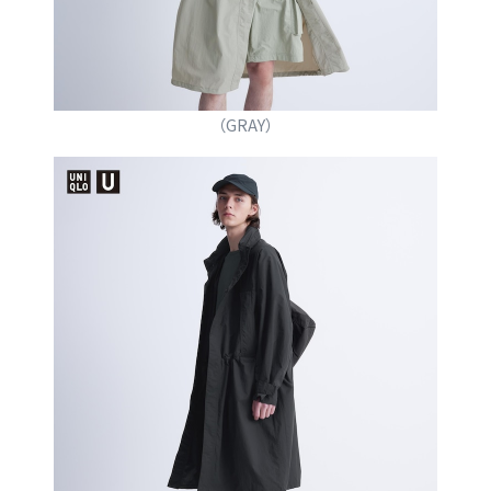
（GRAY）